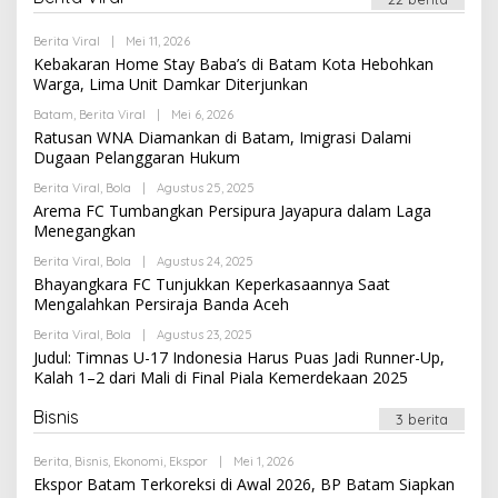
Oleh
Berita Viral
|
Mei 11, 2026
Newssportsaz_0q4zf1
Kebakaran Home Stay Baba’s di Batam Kota Hebohkan
Warga, Lima Unit Damkar Diterjunkan
Oleh
Batam
,
Berita Viral
|
Mei 6, 2026
Newssportsaz_0q4zf1
Ratusan WNA Diamankan di Batam, Imigrasi Dalami
Dugaan Pelanggaran Hukum
Oleh
Berita Viral
,
Bola
|
Agustus 25, 2025
Newssportsaz_0q4zf1
Arema FC Tumbangkan Persipura Jayapura dalam Laga
Menegangkan
Oleh
Berita Viral
,
Bola
|
Agustus 24, 2025
Newssportsaz_0q4zf1
Bhayangkara FC Tunjukkan Keperkasaannya Saat
Mengalahkan Persiraja Banda Aceh
Oleh
Berita Viral
,
Bola
|
Agustus 23, 2025
Newssportsaz_0q4zf1
Judul: Timnas U-17 Indonesia Harus Puas Jadi Runner-Up,
Kalah 1–2 dari Mali di Final Piala Kemerdekaan 2025
Bisnis
3 berita
Oleh
Berita
,
Bisnis
,
Ekonomi
,
Ekspor
|
Mei 1, 2026
Newssportsaz_0q4zf1
Ekspor Batam Terkoreksi di Awal 2026, BP Batam Siapkan