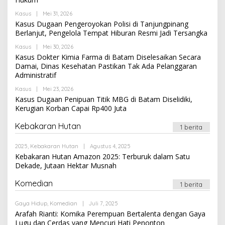
Oleh
Kasus
|
Mei 31, 2026
Newssportsaz_0q4zf1
Kasus Dugaan Pengeroyokan Polisi di Tanjungpinang
Berlanjut, Pengelola Tempat Hiburan Resmi Jadi Tersangka
Oleh
Kasus
|
Mei 30, 2026
Newssportsaz_0q4zf1
Kasus Dokter Kimia Farma di Batam Diselesaikan Secara
Damai, Dinas Kesehatan Pastikan Tak Ada Pelanggaran
Administratif
Oleh
Kasus
|
Mei 23, 2026
Newssportsaz_0q4zf1
Kasus Dugaan Penipuan Titik MBG di Batam Diselidiki,
Kerugian Korban Capai Rp400 Juta
Kebakaran Hutan
1 berita
Oleh
2025
,
Kebakaran Hutan
|
Agustus 4, 2025
Newssportsaz_0q4zf1
Kebakaran Hutan Amazon 2025: Terburuk dalam Satu
Dekade, Jutaan Hektar Musnah
Komedian
1 berita
Oleh
Gaya Hidup
,
Komedian
|
Juli 7, 2025
Newssportsaz_0q4zf1
Arafah Rianti: Komika Perempuan Bertalenta dengan Gaya
Lugu dan Cerdas yang Mencuri Hati Penonton