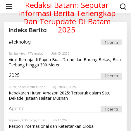
Lewati
Redaksi Batam: Seputar
ke
Informasi Berita Terlengkap
konten
Dan Terupdate Di Batam
2025
Indeks Berita
#teknologi
1 berita
|
Februari
19,
2018
Oleh
Berita Viral
,
#teknologi
|
Juli 15, 2025
Oleh
Newssportsaz_0q4zf1
Newssportsaz_0q4zf1
Viral! Remaja di Papua Buat Drone dari Barang Bekas, Bisa
Terbang Hingga 300 Meter
2025
1 berita
Oleh
2025
,
Kebakaran Hutan
|
Agustus 4, 2025
Newssportsaz_0q4zf1
Kebakaran Hutan Amazon 2025: Terburuk dalam Satu
Dekade, Jutaan Hektar Musnah
Agama
1 berita
Oleh
Agama
,
Arkeologi
,
Viral
|
Juli 17, 2025
Newssportsaz_0q4zf1
Respon Internasional dan Ketertarikan Global