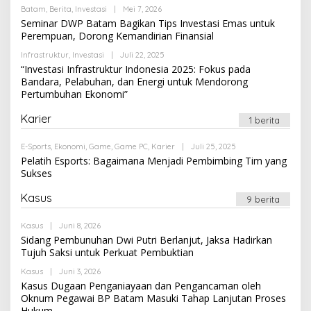
Oleh
Batam
,
Berita
,
Investasi
|
Mei 7, 2026
Newssportsaz_0q4zf1
Seminar DWP Batam Bagikan Tips Investasi Emas untuk
Perempuan, Dorong Kemandirian Finansial
Oleh
Infrastruktur
,
Investasi
|
Juli 22, 2025
Newssportsaz_0q4zf1
“Investasi Infrastruktur Indonesia 2025: Fokus pada
Bandara, Pelabuhan, dan Energi untuk Mendorong
Pertumbuhan Ekonomi”
Karier
1 berita
Oleh
E-Sports
,
Ekonomi
,
Game
,
Game PC
,
Karier
|
Juli 25, 2025
Newssportsaz_0q4zf1
Pelatih Esports: Bagaimana Menjadi Pembimbing Tim yang
Sukses
Kasus
9 berita
Oleh
Kasus
|
Juni 8, 2026
Newssportsaz_0q4zf1
Sidang Pembunuhan Dwi Putri Berlanjut, Jaksa Hadirkan
Tujuh Saksi untuk Perkuat Pembuktian
Oleh
Kasus
|
Juni 3, 2026
Newssportsaz_0q4zf1
Kasus Dugaan Penganiayaan dan Pengancaman oleh
Oknum Pegawai BP Batam Masuki Tahap Lanjutan Proses
Hukum