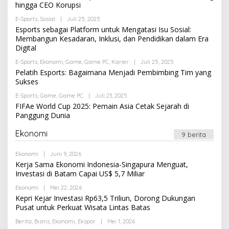
hingga CEO Korupsi
Oleh
E-Sports
,
Sosial
|
Juli 25, 2025
Newssportsaz_0q4zf1
Esports sebagai Platform untuk Mengatasi Isu Sosial:
Membangun Kesadaran, Inklusi, dan Pendidikan dalam Era
Digital
Oleh
E-Sports
,
Ekonomi
,
Game
,
Game PC
,
Karier
|
Juli 25, 2025
Newssportsaz_0q4zf1
Pelatih Esports: Bagaimana Menjadi Pembimbing Tim yang
Sukses
Oleh
E-Sports
,
Game
,
Game PC
|
Juli 23, 2025
Newssportsaz_0q4zf1
FIFAe World Cup 2025: Pemain Asia Cetak Sejarah di
Panggung Dunia
Ekonomi
9 berita
Oleh
Ekonomi
|
Juni 9, 2026
Newssportsaz_0q4zf1
Kerja Sama Ekonomi Indonesia-Singapura Menguat,
Investasi di Batam Capai US$ 5,7 Miliar
Oleh
Ekonomi
|
Mei 22, 2026
Newssportsaz_0q4zf1
Kepri Kejar Investasi Rp63,5 Triliun, Dorong Dukungan
Pusat untuk Perkuat Wisata Lintas Batas
Oleh
Berita
,
Bisnis
,
Ekonomi
,
Ekspor
|
Mei 1, 2026
Newssportsaz_0q4zf1