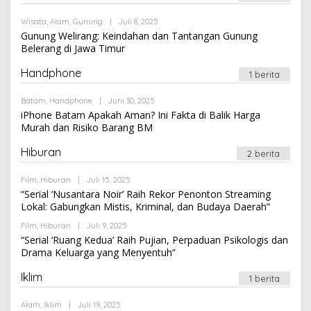
Oleh
Wisata
,
Alam
,
Gunung
|
Juli 8, 2025
Newssportsaz_0q4zf1
Gunung Welirang: Keindahan dan Tantangan Gunung
Belerang di Jawa Timur
Handphone
1 berita
Oleh
Batam
,
Handphone
|
Juni 30, 2025
Newssportsaz_0q4zf1
iPhone Batam Apakah Aman? Ini Fakta di Balik Harga
Murah dan Risiko Barang BM
Hiburan
2 berita
Oleh
Film
,
Hiburan
|
Juli 15, 2025
Newssportsaz_0q4zf1
“Serial ‘Nusantara Noir’ Raih Rekor Penonton Streaming
Lokal: Gabungkan Mistis, Kriminal, dan Budaya Daerah”
Oleh
Film
,
Hiburan
|
Juli 9, 2025
Newssportsaz_0q4zf1
“Serial ‘Ruang Kedua’ Raih Pujian, Perpaduan Psikologis dan
Drama Keluarga yang Menyentuh”
Iklim
1 berita
Oleh
Alam
,
Iklim
|
Juli 19, 2025