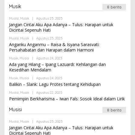
Musik
8 berita
Oleh
Musisi
,
Musik
|
Agustus 25, 2025
Newssportsaz_0q4zf1
Jangan Cintai Aku Apa Adanya – Tulus: Harapan untuk
Dicintai Sepenuh Hati
Oleh
Musisi
,
Musik
|
Agustus 25, 2025
Newssportsaz_0q4zf1
Anganku Anganmu – Raisa & Isyana Sarasvati:
Persahabatan dan Harapan dalam Harmoni
Oleh
Musik
,
Musisi
|
Agustus 24, 2025
Newssportsaz_0q4zf1
Ada yang Hilang – Ipang Lazuardi: Kehilangan dan
Kesedihan Mendalam
Oleh
Musik
,
Musisi
|
Agustus 24, 2025
Newssportsaz_0q4zf1
Balikin – Slank: Lagu Protes tentang Kehidupan
Oleh
Musisi
,
Musik
|
Agustus 22, 2025
Newssportsaz_0q4zf1
Pemimpin Berkharisma – Iwan Fals: Sosok Ideal dalam Lirik
Musisi
8 berita
Oleh
Musisi
,
Musik
|
Agustus 25, 2025
Newssportsaz_0q4zf1
Jangan Cintai Aku Apa Adanya – Tulus: Harapan untuk
Dicintai Sepenuh Hati