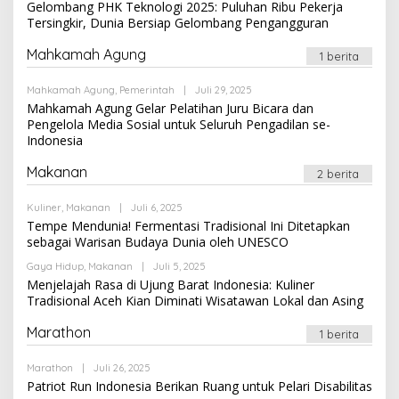
Gelombang PHK Teknologi 2025: Puluhan Ribu Pekerja
Tersingkir, Dunia Bersiap Gelombang Pengangguran
Mahkamah Agung
1 berita
Oleh
Mahkamah Agung
,
Pemerintah
|
Juli 29, 2025
Newssportsaz_0q4zf1
Mahkamah Agung Gelar Pelatihan Juru Bicara dan
Pengelola Media Sosial untuk Seluruh Pengadilan se-
Indonesia
Makanan
2 berita
Oleh
Kuliner
,
Makanan
|
Juli 6, 2025
Newssportsaz_0q4zf1
Tempe Mendunia! Fermentasi Tradisional Ini Ditetapkan
sebagai Warisan Budaya Dunia oleh UNESCO
Oleh
Gaya Hidup
,
Makanan
|
Juli 5, 2025
Newssportsaz_0q4zf1
Menjelajah Rasa di Ujung Barat Indonesia: Kuliner
Tradisional Aceh Kian Diminati Wisatawan Lokal dan Asing
Marathon
1 berita
Oleh
Marathon
|
Juli 26, 2025
Newssportsaz_0q4zf1
Patriot Run Indonesia Berikan Ruang untuk Pelari Disabilitas