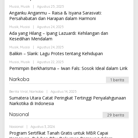
Oleh
Musisi
,
Musik
|
Agustus 25, 2025
Newssportsaz_0q4zf1
Anganku Anganmu – Raisa & Isyana Sarasvati:
Persahabatan dan Harapan dalam Harmoni
Oleh
Musik
,
Musisi
|
Agustus 24, 2025
Newssportsaz_0q4zf1
Ada yang Hilang – Ipang Lazuardi: Kehilangan dan
Kesedihan Mendalam
Oleh
Musik
,
Musisi
|
Agustus 24, 2025
Newssportsaz_0q4zf1
Balikin – Slank: Lagu Protes tentang Kehidupan
Oleh
Musisi
,
Musik
|
Agustus 22, 2025
Newssportsaz_0q4zf1
Pemimpin Berkharisma – Iwan Fals: Sosok Ideal dalam Lirik
Narkoba
1 berita
Oleh
Berita Viral
,
Narkoba
|
Agustus 14, 2025
Newssportsaz_0q4zf1
Sumatera Utara Catat Peringkat Tertinggi Penyalahgunaan
Narkotika di Indonesia
Nasional
29 berita
Oleh
Nasional
|
Agustus 3, 2026
Newssportsaz_0q4zf1
Program Sertifikat Tanah Gratis untuk MBR Capai