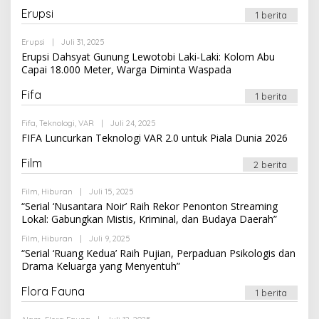
Erupsi
1 berita
Oleh
Erupsi
|
Juli 31, 2025
Newssportsaz_0q4zf1
Erupsi Dahsyat Gunung Lewotobi Laki-Laki: Kolom Abu
Capai 18.000 Meter, Warga Diminta Waspada
Fifa
1 berita
Oleh
Fifa
,
Teknologi
,
VAR
|
Juli 24, 2025
Newssportsaz_0q4zf1
FIFA Luncurkan Teknologi VAR 2.0 untuk Piala Dunia 2026
Film
2 berita
Oleh
Film
,
Hiburan
|
Juli 15, 2025
Newssportsaz_0q4zf1
“Serial ‘Nusantara Noir’ Raih Rekor Penonton Streaming
Lokal: Gabungkan Mistis, Kriminal, dan Budaya Daerah”
Oleh
Film
,
Hiburan
|
Juli 9, 2025
Newssportsaz_0q4zf1
“Serial ‘Ruang Kedua’ Raih Pujian, Perpaduan Psikologis dan
Drama Keluarga yang Menyentuh”
Flora Fauna
1 berita