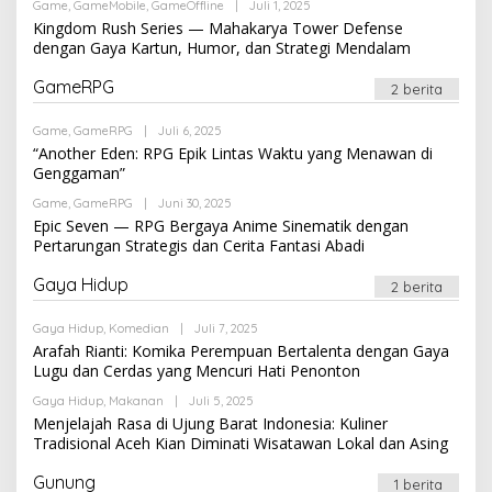
Oleh
Game
,
GameMobile
,
GameOffline
|
Juli 1, 2025
Newssportsaz_0q4zf1
Kingdom Rush Series — Mahakarya Tower Defense
dengan Gaya Kartun, Humor, dan Strategi Mendalam
GameRPG
2 berita
Oleh
Game
,
GameRPG
|
Juli 6, 2025
Newssportsaz_0q4zf1
“Another Eden: RPG Epik Lintas Waktu yang Menawan di
Genggaman”
Oleh
Game
,
GameRPG
|
Juni 30, 2025
Newssportsaz_0q4zf1
Epic Seven — RPG Bergaya Anime Sinematik dengan
Pertarungan Strategis dan Cerita Fantasi Abadi
Gaya Hidup
2 berita
Oleh
Gaya Hidup
,
Komedian
|
Juli 7, 2025
Newssportsaz_0q4zf1
Arafah Rianti: Komika Perempuan Bertalenta dengan Gaya
Lugu dan Cerdas yang Mencuri Hati Penonton
Oleh
Gaya Hidup
,
Makanan
|
Juli 5, 2025
Newssportsaz_0q4zf1
Menjelajah Rasa di Ujung Barat Indonesia: Kuliner
Tradisional Aceh Kian Diminati Wisatawan Lokal dan Asing
Gunung
1 berita