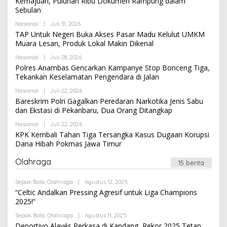
Kemajuan, Puluhan Ribu Dokumen Rampung dalam
Sebulan
Oleh
Nasional
|
Juli 31, 2026
Newssportsaz_0q4zf1
TAP Untuk Negeri Buka Akses Pasar Madu Kelulut UMKM
Muara Lesan, Produk Lokal Makin Dikenal
Oleh
Nasional
|
Juli 28, 2026
Newssportsaz_0q4zf1
Polres Anambas Gencarkan Kampanye Stop Bonceng Tiga,
Tekankan Keselamatan Pengendara di Jalan
Oleh
Nasional
|
Juli 22, 2026
Newssportsaz_0q4zf1
Bareskrim Polri Gagalkan Peredaran Narkotika Jenis Sabu
dan Ekstasi di Pekanbaru, Dua Orang Ditangkap
Oleh
Nasional
|
Juli 22, 2026
Newssportsaz_0q4zf1
KPK Kembali Tahan Tiga Tersangka Kasus Dugaan Korupsi
Dana Hibah Pokmas Jawa Timur
Olahraga
15 berita
Oleh
Sepak Bola
,
Olahraga
|
Agustus 12, 2025
Newssportsaz_0q4zf1
“Celtic Andalkan Pressing Agresif untuk Liga Champions
2025!”
Oleh
Sepak Bola
,
Olahraga
|
Agustus 11, 2025
Newssportsaz_0q4zf1
Deportivo Alavés Perkasa di Kandang, Rekor 2025 Tetap