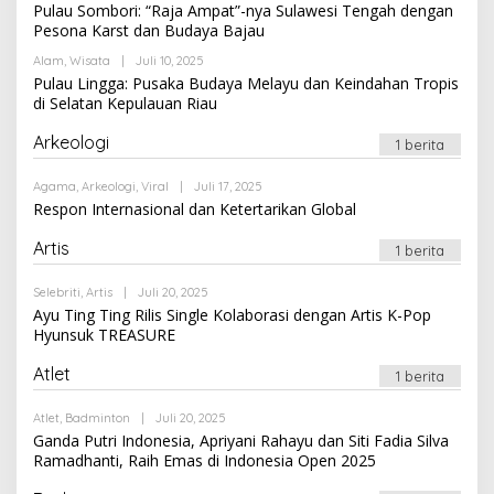
Newssportsaz_0q4zf1
Pulau Sombori: “Raja Ampat”-nya Sulawesi Tengah dengan
Pesona Karst dan Budaya Bajau
Oleh
Alam
,
Wisata
|
Juli 10, 2025
Newssportsaz_0q4zf1
Pulau Lingga: Pusaka Budaya Melayu dan Keindahan Tropis
di Selatan Kepulauan Riau
Arkeologi
1 berita
Oleh
Agama
,
Arkeologi
,
Viral
|
Juli 17, 2025
Newssportsaz_0q4zf1
Respon Internasional dan Ketertarikan Global
Artis
1 berita
Oleh
Selebriti
,
Artis
|
Juli 20, 2025
Newssportsaz_0q4zf1
Ayu Ting Ting Rilis Single Kolaborasi dengan Artis K-Pop
Hyunsuk TREASURE
Atlet
1 berita
Oleh
Atlet
,
Badminton
|
Juli 20, 2025
Newssportsaz_0q4zf1
Ganda Putri Indonesia, Apriyani Rahayu dan Siti Fadia Silva
Ramadhanti, Raih Emas di Indonesia Open 2025