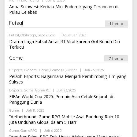
Oleh
Alam
,
Flora Fauna
|
Juli 12, 2025
Newssportsaz_0q4zf1
Anoa Sulawesi: Kerbau Mini Endemik yang Terancam di
Pulau Celebes
Futsal
1 berita
Oleh
Futsal
,
Olahraga
,
Sepak Bola
|
Agustus 1, 2025
Newssportsaz_0q4zf1
Drama Laga Futsal Antar RT Viral karena Gol Bunuh Diri
Terlucu
Game
7 berita
Oleh
E-Sports
,
Ekonomi
,
Game
,
Game PC
,
Karier
|
Juli 25, 2025
Newssportsaz_0q4zf1
Pelatih Esports: Bagaimana Menjadi Pembimbing Tim yang
Sukses
Oleh
E-Sports
,
Game
,
Game PC
|
Juli 23, 2025
Newssportsaz_0q4zf1
FIFAe World Cup 2025: Pemain Asia Cetak Sejarah di
Panggung Dunia
Oleh
Game
|
Juli 11, 2025
Newssportsaz_0q4zf1
“Aetherbound: Game RPG Mobile Asal Bandung Raih 10
Juta Unduhan Global dalam 5 Hari”
Oleh
Game
,
GameRPG
|
Juli 6, 2025
Newssportsaz_0q4zf1
“Another Eden: RPG Epik Lintas Waktu yang Menawan di