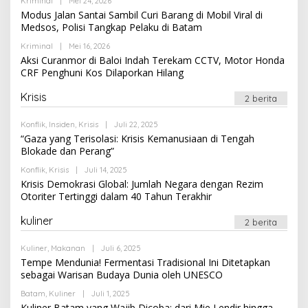
Oleh
Kriminal
|
Mei 24, 2026
Newssportsaz_0q4zf1
Modus Jalan Santai Sambil Curi Barang di Mobil Viral di
Medsos, Polisi Tangkap Pelaku di Batam
Oleh
Kriminal
|
Mei 16, 2026
Newssportsaz_0q4zf1
Aksi Curanmor di Baloi Indah Terekam CCTV, Motor Honda
CRF Penghuni Kos Dilaporkan Hilang
Krisis
2 berita
Oleh
Konflik
,
Insiden
,
Krisis
|
Juli 22, 2025
Newssportsaz_0q4zf1
“Gaza yang Terisolasi: Krisis Kemanusiaan di Tengah
Blokade dan Perang”
Oleh
Konflik
,
Krisis
|
Juli 14, 2025
Newssportsaz_0q4zf1
Krisis Demokrasi Global: Jumlah Negara dengan Rezim
Otoriter Tertinggi dalam 40 Tahun Terakhir
kuliner
2 berita
Oleh
Kuliner
,
Makanan
|
Juli 6, 2025
Newssportsaz_0q4zf1
Tempe Mendunia! Fermentasi Tradisional Ini Ditetapkan
sebagai Warisan Budaya Dunia oleh UNESCO
Oleh
Batam
,
Kuliner
|
Juli 1, 2025
Newssportsaz_0q4zf1
Kuliner Batam yang Wajib Dicoba: dari Mie Lendir hingga