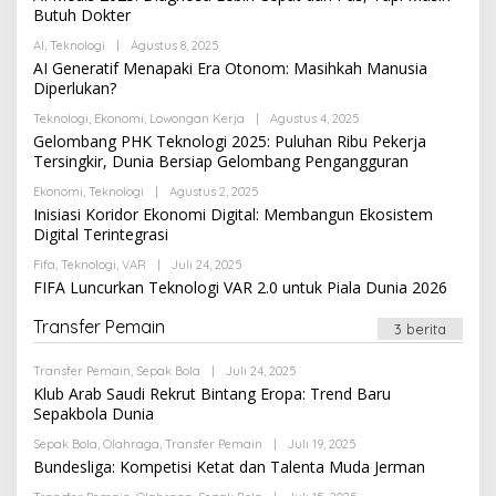
Butuh Dokter
Oleh
AI
,
Teknologi
|
Agustus 8, 2025
Newssportsaz_0q4zf1
AI Generatif Menapaki Era Otonom: Masihkah Manusia
Diperlukan?
Oleh
Teknologi
,
Ekonomi
,
Lowongan Kerja
|
Agustus 4, 2025
Newssportsaz_0q4zf1
Gelombang PHK Teknologi 2025: Puluhan Ribu Pekerja
Tersingkir, Dunia Bersiap Gelombang Pengangguran
Oleh
Ekonomi
,
Teknologi
|
Agustus 2, 2025
Newssportsaz_0q4zf1
Inisiasi Koridor Ekonomi Digital: Membangun Ekosistem
Digital Terintegrasi
Oleh
Fifa
,
Teknologi
,
VAR
|
Juli 24, 2025
Newssportsaz_0q4zf1
FIFA Luncurkan Teknologi VAR 2.0 untuk Piala Dunia 2026
Transfer Pemain
3 berita
Oleh
Transfer Pemain
,
Sepak Bola
|
Juli 24, 2025
Newssportsaz_0q4zf1
Klub Arab Saudi Rekrut Bintang Eropa: Trend Baru
Sepakbola Dunia
Oleh
Sepak Bola
,
Olahraga
,
Transfer Pemain
|
Juli 19, 2025
Newssportsaz_0q4zf1
Bundesliga: Kompetisi Ketat dan Talenta Muda Jerman