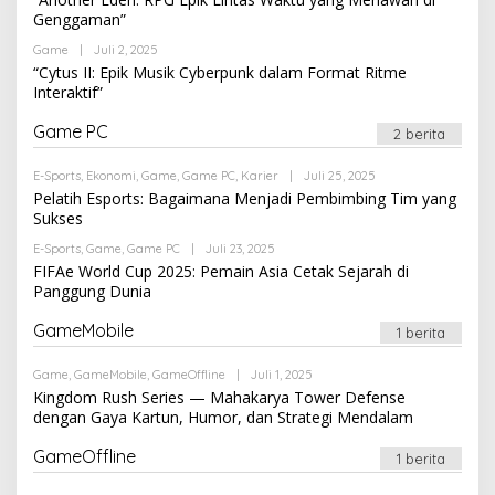
Genggaman”
Oleh
Game
|
Juli 2, 2025
Newssportsaz_0q4zf1
“Cytus II: Epik Musik Cyberpunk dalam Format Ritme
Interaktif”
Game PC
2 berita
Oleh
E-Sports
,
Ekonomi
,
Game
,
Game PC
,
Karier
|
Juli 25, 2025
Newssportsaz_0q4zf1
Pelatih Esports: Bagaimana Menjadi Pembimbing Tim yang
Sukses
Oleh
E-Sports
,
Game
,
Game PC
|
Juli 23, 2025
Newssportsaz_0q4zf1
FIFAe World Cup 2025: Pemain Asia Cetak Sejarah di
Panggung Dunia
GameMobile
1 berita
Oleh
Game
,
GameMobile
,
GameOffline
|
Juli 1, 2025
Newssportsaz_0q4zf1
Kingdom Rush Series — Mahakarya Tower Defense
dengan Gaya Kartun, Humor, dan Strategi Mendalam
GameOffline
1 berita