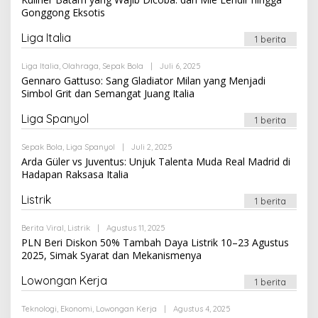
Gonggong Eksotis
Liga Italia
1 berita
Oleh
Liga Italia
,
Olahraga
,
Sepak Bola
|
Juli 6, 2025
Newssportsaz_0q4zf1
Gennaro Gattuso: Sang Gladiator Milan yang Menjadi
Simbol Grit dan Semangat Juang Italia
Liga Spanyol
1 berita
Oleh
Sepak Bola
,
Liga Spanyol
|
Juli 2, 2025
Newssportsaz_0q4zf1
Arda Güler vs Juventus: Unjuk Talenta Muda Real Madrid di
Hadapan Raksasa Italia
Listrik
1 berita
Oleh
Berita Viral
,
Listrik
|
Agustus 11, 2025
Newssportsaz_0q4zf1
PLN Beri Diskon 50% Tambah Daya Listrik 10–23 Agustus
2025, Simak Syarat dan Mekanismenya
Lowongan Kerja
1 berita
Oleh
Teknologi
,
Ekonomi
,
Lowongan Kerja
|
Agustus 4, 2025
Newssportsaz_0q4zf1