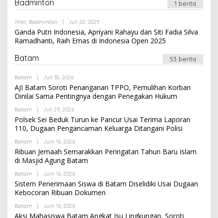
Badminton
1 berita
Oleh
Atlet
,
Badminton
|
Juli 20, 2025
Newssportsaz_0q4zf1
Ganda Putri Indonesia, Apriyani Rahayu dan Siti Fadia Silva
Ramadhanti, Raih Emas di Indonesia Open 2025
Batam
53 berita
Oleh
Batam
|
Juli 30, 2026
Newssportsaz_0q4zf1
AJI Batam Soroti Penanganan TPPO, Pemulihan Korban
Dinilai Sama Pentingnya dengan Penegakan Hukum
Oleh
Batam
|
Juli 29, 2026
Newssportsaz_0q4zf1
Polsek Sei Beduk Turun ke Pancur Usai Terima Laporan
110, Dugaan Pengancaman Keluarga Ditangani Polisi
Oleh
Batam
|
Juni 16, 2026
Newssportsaz_0q4zf1
Ribuan Jemaah Semarakkan Peringatan Tahun Baru Islam
di Masjid Agung Batam
Oleh
Batam
|
Juni 16, 2026
Newssportsaz_0q4zf1
Sistem Penerimaan Siswa di Batam Diselidiki Usai Dugaan
Kebocoran Ribuan Dokumen
Oleh
Batam
|
Juni 16, 2026
Newssportsaz_0q4zf1
Aksi Mahasiswa Batam Angkat Isu Lingkungan, Soroti