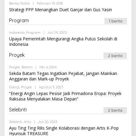
Oleh
Berita
,
Politik
|
Februari 19, 2018
Newssportsaz_0q4zf1
Strategi PPP Menangkan Duet Ganjar dan Gus Yasin
Program
1 berita
Oleh
Indonesia
,
Program
|
Juli 29, 2025
Newssportsaz_0q4zf1
Upaya Pemerintah Mengurangi Angka Putus Sekolah di
Indonesia
Proyek
2 berita
Oleh
Proyek
,
Batam
|
Mei 6, 2026
Newssportsaz_0q4zf1
Sekda Batam Tegas Ingatkan Pejabat, Jangan Mainkan
Anggaran dan Mark-up Proyek
Oleh
Energi
,
Proyek
|
Agustus 9, 2025
Newssportsaz_0q4zf1
“Energi Angin Lepas Pesisir Jadi Primadona Eropa: Proyek
Raksasa Menyalakan Masa Depan”
Selebriti
2 berita
Oleh
Selebriti
,
Artis
|
Juli 20, 2025
Newssportsaz_0q4zf1
Ayu Ting Ting Rilis Single Kolaborasi dengan Artis K-Pop
Hyunsuk TREASURE