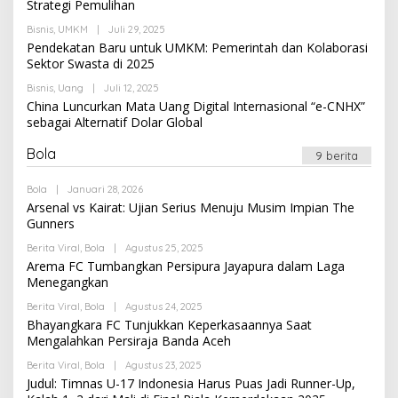
Strategi Pemulihan
Oleh
Bisnis
,
UMKM
|
Juli 29, 2025
Newssportsaz_0q4zf1
Pendekatan Baru untuk UMKM: Pemerintah dan Kolaborasi
Sektor Swasta di 2025
Oleh
Bisnis
,
Uang
|
Juli 12, 2025
Newssportsaz_0q4zf1
China Luncurkan Mata Uang Digital Internasional “e-CNHX”
sebagai Alternatif Dolar Global
Bola
9 berita
Oleh
Bola
|
Januari 28, 2026
Newssportsaz_0q4zf1
Arsenal vs Kairat: Ujian Serius Menuju Musim Impian The
Gunners
Oleh
Berita Viral
,
Bola
|
Agustus 25, 2025
Newssportsaz_0q4zf1
Arema FC Tumbangkan Persipura Jayapura dalam Laga
Menegangkan
Oleh
Berita Viral
,
Bola
|
Agustus 24, 2025
Newssportsaz_0q4zf1
Bhayangkara FC Tunjukkan Keperkasaannya Saat
Mengalahkan Persiraja Banda Aceh
Oleh
Berita Viral
,
Bola
|
Agustus 23, 2025
Newssportsaz_0q4zf1
Judul: Timnas U-17 Indonesia Harus Puas Jadi Runner-Up,