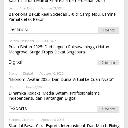
Kalah 1–2 dari Mali di Final Piala Kemerdekaan 2025
Oleh
Berita Viral
,
Bola
|
Agustus 21, 2025
Newssportsaz_0q4zf1
Barcelona Bekuk Real Sociedad 3-0 di Camp Nou, Lamine
Yamal Cetak Rekor
Destinasi
1 berita
Oleh
Batam
,
Destinasi
|
Juli 1, 2025
Newssportsaz_0q4zf1
Pulau Bintan 2025: Dari Laguna Raksasa hingga Hutan
Mangrove, Surga Tropis Dekat Singapura
Digital
2 berita
Oleh
Ekonomi
,
Digital
|
Agustus 10, 2025
Newssportsaz_0q4zf1
“Ekonomi Avatar 2025: Dari Dunia Virtual ke Cuan Nyata”
Oleh
Digital
|
Juni 27, 2025
Newssportsaz_0q4zf1
Dinamika Redaksi Media Batam: Profesionalisme,
Independensi, dan Tantangan Digital
E-Sports
4 berita
Oleh
E-Sports
,
Skandal
|
Agustus 6, 2025
Newssportsaz_0q4zf1
Skandal Besar Citra Esports Internasional: Dari Match‑Fixing