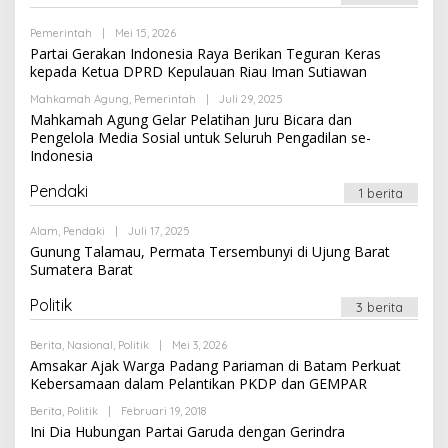
Oleh
Pemerintah
|
Mei 15, 2026
Newssportsaz_0q4zf1
Partai Gerakan Indonesia Raya Berikan Teguran Keras
kepada Ketua DPRD Kepulauan Riau Iman Sutiawan
Oleh
Mahkamah Agung
,
Pemerintah
|
Juli 29, 2025
Newssportsaz_0q4zf1
Mahkamah Agung Gelar Pelatihan Juru Bicara dan
Pengelola Media Sosial untuk Seluruh Pengadilan se-
Indonesia
Pendaki
1 berita
Oleh
Alam
,
Pendaki
|
Juli 17, 2025
Newssportsaz_0q4zf1
Gunung Talamau, Permata Tersembunyi di Ujung Barat
Sumatera Barat
Politik
3 berita
Oleh
Berita
,
Nasional
,
Politik
|
Mei 3, 2026
Newssportsaz_0q4zf1
Amsakar Ajak Warga Padang Pariaman di Batam Perkuat
Kebersamaan dalam Pelantikan PKDP dan GEMPAR
Oleh
Berita
,
Politik
|
Februari 19, 2018
Newssportsaz_0q4zf1
Ini Dia Hubungan Partai Garuda dengan Gerindra