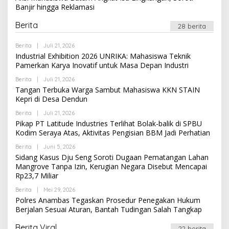
Banjir hingga Reklamasi
Berita
28 berita
Oleh
Berita
|
Juli 21, 2026
Newssportsaz_0q4zf1
Industrial Exhibition 2026 UNRIKA: Mahasiswa Teknik
Pamerkan Karya Inovatif untuk Masa Depan Industri
Oleh
Berita
|
Juli 21, 2026
Newssportsaz_0q4zf1
Tangan Terbuka Warga Sambut Mahasiswa KKN STAIN
Kepri di Desa Dendun
Oleh
Berita
|
Juli 21, 2026
Newssportsaz_0q4zf1
Pikap PT Latitude Industries Terlihat Bolak-balik di SPBU
Kodim Seraya Atas, Aktivitas Pengisian BBM Jadi Perhatian
Oleh
Berita
|
Juni 5, 2026
Newssportsaz_0q4zf1
Sidang Kasus Dju Seng Soroti Dugaan Pematangan Lahan
Mangrove Tanpa Izin, Kerugian Negara Disebut Mencapai
Rp23,7 Miliar
Oleh
Berita
|
Mei 29, 2026
Newssportsaz_0q4zf1
Polres Anambas Tegaskan Prosedur Penegakan Hukum
Berjalan Sesuai Aturan, Bantah Tudingan Salah Tangkap
Berita Viral
22 berita