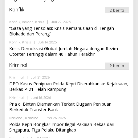
Konflik
2 berita
Oleh
Konflik
,
Insiden
,
Krisis
|
Juli 22, 2025
Newssportsaz_0q4zf1
“Gaza yang Terisolasi: Krisis Kemanusiaan di Tengah
Blokade dan Perang”
Oleh
Konflik
,
Krisis
|
Juli 14, 2025
Newssportsaz_0q4zf1
Krisis Demokrasi Global: Jumlah Negara dengan Rezim
Otoriter Tertinggi dalam 40 Tahun Terakhir
Kriminal
9 berita
Oleh
Kriminal
|
Juli 21, 2026
Newssportsaz_0q4zf1
DPO Kasus Penipuan Polda Kepri Diserahkan ke Kejaksaan,
Berkas P-21 Telah Rampung
Oleh
Kriminal
|
Juni 16, 2026
Newssportsaz_0q4zf1
Pria di Bintan Diamankan Terkait Dugaan Penipuan
Berkedok Transfer Bank
Oleh
Nasional
,
Kriminal
|
Mei 26, 2026
Newssportsaz_0q4zf1
Polda Kepri Bongkar Impor Ilegal Pakaian Bekas dari
Singapura, Tiga Pelaku Ditangkap