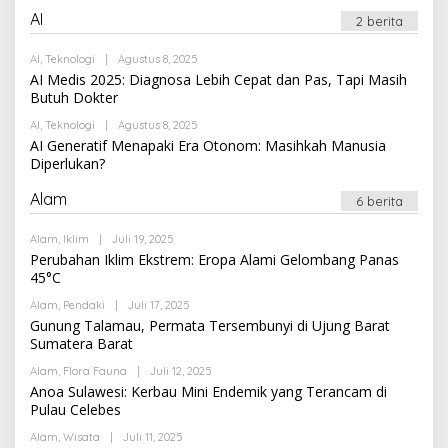
AI
2 berita
Oleh
AI
,
Teknologi
|
Agustus 8, 2025
Newssportsaz_0q4zf1
AI Medis 2025: Diagnosa Lebih Cepat dan Pas, Tapi Masih
Butuh Dokter
Oleh
AI
,
Teknologi
|
Agustus 8, 2025
Newssportsaz_0q4zf1
AI Generatif Menapaki Era Otonom: Masihkah Manusia
Diperlukan?
Alam
6 berita
Oleh
Alam
,
Iklim
|
Juli 19, 2025
Newssportsaz_0q4zf1
Perubahan Iklim Ekstrem: Eropa Alami Gelombang Panas
45°C
Oleh
Alam
,
Pendaki
|
Juli 17, 2025
Newssportsaz_0q4zf1
Gunung Talamau, Permata Tersembunyi di Ujung Barat
Sumatera Barat
Oleh
Alam
,
Flora Fauna
|
Juli 12, 2025
Newssportsaz_0q4zf1
Anoa Sulawesi: Kerbau Mini Endemik yang Terancam di
Pulau Celebes
Oleh
Alam
,
Wisata
|
Juli 11, 2025