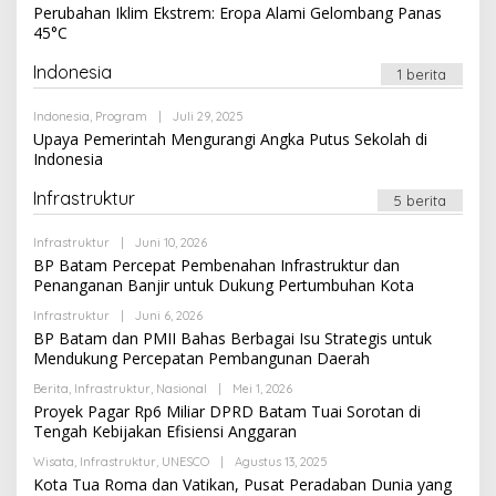
Newssportsaz_0q4zf1
Perubahan Iklim Ekstrem: Eropa Alami Gelombang Panas
45°C
Indonesia
1 berita
Oleh
Indonesia
,
Program
|
Juli 29, 2025
Newssportsaz_0q4zf1
Upaya Pemerintah Mengurangi Angka Putus Sekolah di
Indonesia
Infrastruktur
5 berita
Oleh
Infrastruktur
|
Juni 10, 2026
Newssportsaz_0q4zf1
BP Batam Percepat Pembenahan Infrastruktur dan
Penanganan Banjir untuk Dukung Pertumbuhan Kota
Oleh
Infrastruktur
|
Juni 6, 2026
Newssportsaz_0q4zf1
BP Batam dan PMII Bahas Berbagai Isu Strategis untuk
Mendukung Percepatan Pembangunan Daerah
Oleh
Berita
,
Infrastruktur
,
Nasional
|
Mei 1, 2026
Newssportsaz_0q4zf1
Proyek Pagar Rp6 Miliar DPRD Batam Tuai Sorotan di
Tengah Kebijakan Efisiensi Anggaran
Oleh
Wisata
,
Infrastruktur
,
UNESCO
|
Agustus 13, 2025
Newssportsaz_0q4zf1
Kota Tua Roma dan Vatikan, Pusat Peradaban Dunia yang