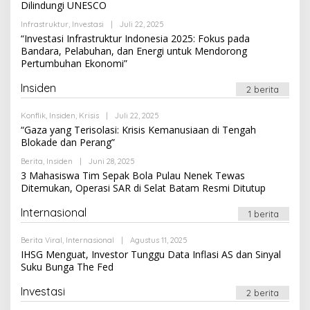
Dilindungi UNESCO
Oleh
Infrastruktur
,
Investasi
|
Juli 22, 2025
Newssportsaz_0q4zf1
“Investasi Infrastruktur Indonesia 2025: Fokus pada
Bandara, Pelabuhan, dan Energi untuk Mendorong
Pertumbuhan Ekonomi”
Insiden
2 berita
Oleh
Konflik
,
Insiden
,
Krisis
|
Juli 22, 2025
Newssportsaz_0q4zf1
“Gaza yang Terisolasi: Krisis Kemanusiaan di Tengah
Blokade dan Perang”
Oleh
Berita
,
Insiden
|
Juni 28, 2025
Newssportsaz_0q4zf1
3 Mahasiswa Tim Sepak Bola Pulau Nenek Tewas
Ditemukan, Operasi SAR di Selat Batam Resmi Ditutup
Internasional
1 berita
Oleh
Berita Viral
,
Internasional
|
Agustus 11, 2025
Newssportsaz_0q4zf1
IHSG Menguat, Investor Tunggu Data Inflasi AS dan Sinyal
Suku Bunga The Fed
Investasi
2 berita