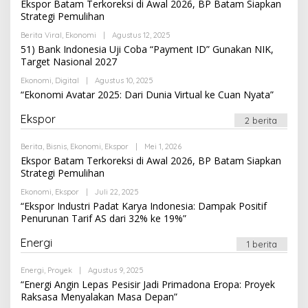
Ekspor Batam Terkoreksi di Awal 2026, BP Batam Siapkan
Strategi Pemulihan
Oleh
Berita Viral
,
Ekonomi
|
Agustus 12, 2025
Newssportsaz_0q4zf1
51) Bank Indonesia Uji Coba “Payment ID” Gunakan NIK,
Target Nasional 2027
Oleh
Ekonomi
,
Digital
|
Agustus 10, 2025
Newssportsaz_0q4zf1
“Ekonomi Avatar 2025: Dari Dunia Virtual ke Cuan Nyata”
Ekspor
2 berita
Oleh
Berita
,
Bisnis
,
Ekonomi
,
Ekspor
|
Mei 1, 2026
Newssportsaz_0q4zf1
Ekspor Batam Terkoreksi di Awal 2026, BP Batam Siapkan
Strategi Pemulihan
Oleh
Ekonomi
,
Ekspor
|
Juli 22, 2025
Newssportsaz_0q4zf1
“Ekspor Industri Padat Karya Indonesia: Dampak Positif
Penurunan Tarif AS dari 32% ke 19%”
Energi
1 berita
Oleh
Energi
,
Proyek
|
Agustus 9, 2025
Newssportsaz_0q4zf1
“Energi Angin Lepas Pesisir Jadi Primadona Eropa: Proyek
Raksasa Menyalakan Masa Depan”