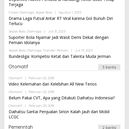
Terjaga
Oleh
Futsal
,
Olahraga
,
Sepak Bola
|
Agustus 1, 2025
Newssportsaz_0q4zf1
Drama Laga Futsal Antar RT Viral karena Gol Bunuh Diri
Terlucu
Oleh
Sepak Bola
,
Olahraga
|
Juli 31, 2025
Newssportsaz_0q4zf1
Suporter Bola Nyamar Jadi Wasit Demi Dekat dengan
Pemain Idolanya
Oleh
Sepak Bola
,
Olahraga
,
Transfer Pemain
|
Juli 19, 2025
Newssportsaz_0q4zf1
Bundesliga: Kompetisi Ketat dan Talenta Muda Jerman
Otomatif
3 berita
Oleh
Otomatif
|
Februari 20, 2018
Newssportsaz_0q4zf1
Video Kelemahan dan Kelebihan All New Terios
Oleh
Otomatif
|
Februari 20, 2018
Newssportsaz_0q4zf1
Belum Pakai CVT, Apa yang Ditakuti Daihatsu Indonesia?
Oleh
Otomatif
|
Februari 20, 2018
Newssportsaz_0q4zf1
Daihatsu Santai Penjualan Sirion Kalah Jauh dari Mobil
LCGC
Pemerintah
2 berita