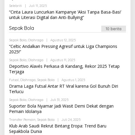
Oleh
Selebriti
|
Juli 11, 2025
Newssportsaz_0q4zf1
“Cinta Laura Luncurkan Kampanye ‘Aksi Tanpa Basa-Basi’
untuk Literasi Digital dan Anti-Bullying”
Sepak Bola
10 berita
Oleh
Sepak Bola
,
Olahraga
|
Agustus 12, 2025
Newssportsaz_0q4zf1
“Celtic Andalkan Pressing Agresif untuk Liga Champions
2025!”
Oleh
Sepak Bola
,
Olahraga
|
Agustus 11, 2025
Newssportsaz_0q4zf1
Deportivo Alavés Perkasa di Kandang, Rekor 2025 Tetap
Terjaga
Oleh
Futsal
,
Olahraga
,
Sepak Bola
|
Agustus 1, 2025
Newssportsaz_0q4zf1
Drama Laga Futsal Antar RT Viral karena Gol Bunuh Diri
Terlucu
Oleh
Sepak Bola
,
Olahraga
|
Juli 31, 2025
Newssportsaz_0q4zf1
Suporter Bola Nyamar Jadi Wasit Demi Dekat dengan
Pemain Idolanya
Oleh
Transfer Pemain
,
Sepak Bola
|
Juli 24, 2025
Newssportsaz_0q4zf1
Klub Arab Saudi Rekrut Bintang Eropa: Trend Baru
Sepakbola Dunia