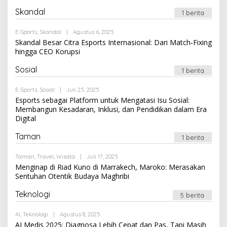
Skandal
1 berita
Oleh
E-Sports
,
Skandal
|
Agustus 6, 2025
Newssportsaz_0q4zf1
Skandal Besar Citra Esports Internasional: Dari Match‑Fixing
hingga CEO Korupsi
Sosial
1 berita
Oleh
E-Sports
,
Sosial
|
Juli 25, 2025
Newssportsaz_0q4zf1
Esports sebagai Platform untuk Mengatasi Isu Sosial:
Membangun Kesadaran, Inklusi, dan Pendidikan dalam Era
Digital
Taman
1 berita
Oleh
Taman
,
Travel
,
Wisata
|
Juli 17, 2025
Newssportsaz_0q4zf1
Menginap di Riad Kuno di Marrakech, Maroko: Merasakan
Sentuhan Otentik Budaya Maghribi
Teknologi
5 berita
Oleh
AI
,
Teknologi
|
Agustus 8, 2025
Newssportsaz_0q4zf1
AI Medis 2025: Diagnosa Lebih Cepat dan Pas, Tapi Masih