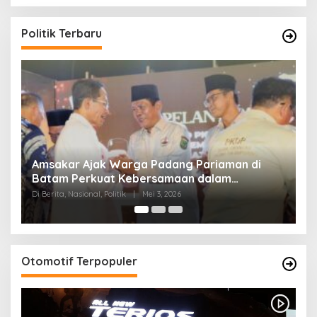
Politik Terbaru
Ini Dia Hubungan Partai Garuda de
g Pariaman di
Gerindra
an dalam
Di Berita, Politik
|
Februari 19, 2018
AR
Otomotif Terpopuler