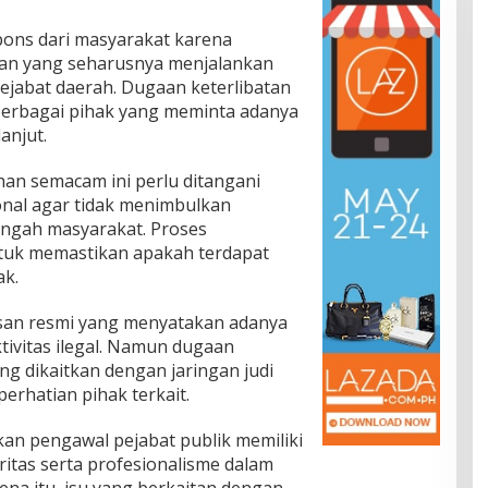
pons dari masyarakat karena
n yang seharusnya menjalankan
ejabat daerah. Dugaan keterlibatan
 berbagai pihak yang meminta adanya
lanjut.
an semacam ini perlu ditangani
onal agar tidak menimbulkan
engah masyarakat. Proses
ntuk memastikan apakah terdapat
ak.
asan resmi yang menyatakan adanya
tivitas ilegal. Namun dugaan
g dikaitkan dengan jaringan judi
erhatian pihak terkait.
n pengawal pejabat publik memiliki
itas serta profesionalisme dalam
na itu, isu yang berkaitan dengan