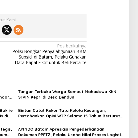
kuti Kami
Pos berikutnya
Polisi Bongkar Penyalahgunaan BBM
Subsidi di Batam, Pelaku Gunakan
Data Kapal Fiktif untuk Beli Pertalite
Tangan Terbuka Warga Sambut Mahasiswa KKN
endara
STAIN Kepri di Desa Dendun
Bakrie
Bintan Catat Rekor Tata Kelola Keuangan,
s di
Pertahankan Opini WTP Selama 15 Tahun Berturut-
turut
tegis,
APINDO Batam Apresiasi Penyederhanaan
ukum
Dokumen PPFTZ, Pelaku Usaha Nilai Proses Logistik