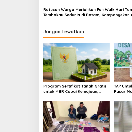
Adat
Ratusan Warga Meriahkan Fun Walk Hari Ta
Tembakau Sedunia di Batam, Kampanyekan
Hidup Sehat
Jangan Lewatkan
Program Sertifikat Tanah Gratis
TAP Untu
untuk MBR Capai Kemajuan,
Pasar Ma
Puluhan Ribu Dokumen Rampung
Lesan, P
dalam Sebulan
Dikenal