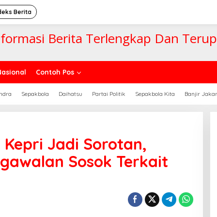
deks Berita
nformasi Berita Terlengkap Dan Teru
Nasional
Contoh Pos
ndra
Sepakbola
Daihatsu
Partai Politik
Sepakbola Kita
Banjir Jaka
Kepri Jadi Sorotan,
ngawalan Sosok Terkait