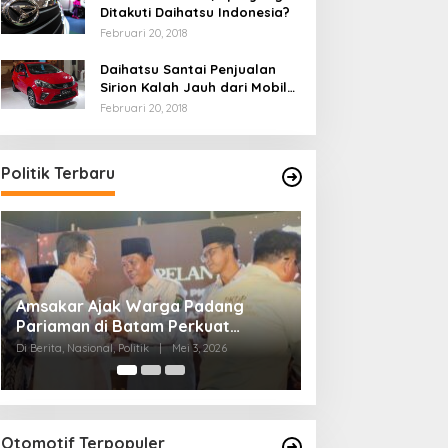
Ditakuti Daihatsu Indonesia?
Februari 20, 2018
Daihatsu Santai Penjualan
Sirion Kalah Jauh dari Mobil
LCGC
Februari 20, 2018
Politik Terbaru
Ini Dia Hubungan Partai Garuda
Strategi PPP Me
dengan Gerindra
Ganjar dan Gus Y
Di Berita, Politik
|
Februari 19, 2018
Di Berita, Politik
|
Febru
Otomotif Terpopuler