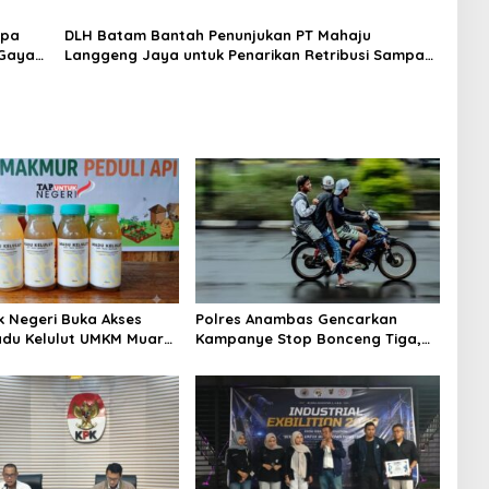
Semakin Efisien
npa
DLH Batam Bantah Penunjukan PT Mahaju
 Gaya
Langgeng Jaya untuk Penarikan Retribusi Sampah
Permukiman
k Negeri Buka Akses
Polres Anambas Gencarkan
du Kelulut UMKM Muara
Kampanye Stop Bonceng Tiga,
roduk Lokal Makin
Tekankan Keselamatan
Pengendara di Jalan