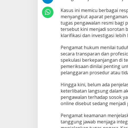
Kasus ini memicu berbagai res
menyangkut aparat pengamana
tugas pengawalan resmi bagi p
tersebut kini menjadi sorotan
klarifikasi dan investigasi lebih 
Pengamat hukum menilai tuduh
secara transparan dan profesi
spekulasi berkepanjangan di t
pemeriksaan dinilai penting u
pelanggaran prosedur atau tid
Hingga kini, belum ada penjel
keterlibatan langsung dalam ak
pengawalan terhadap sosok yan
online disebut sedang menjadi p
Pengamat keamanan menjelaska
tanggung jawab menjaga integr
menjalankan tugas negara. Kare