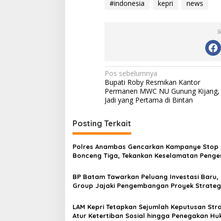
#indonesia
kepri
news
I
Navigasi
Pos sebelumnya
Bupati Roby Resmikan Kantor
pos
Permanen MWC NU Gunung Kijang,
Jadi yang Pertama di Bintan
Posting Terkait
Polres Anambas Gencarkan Kampanye Stop
Bonceng Tiga, Tekankan Keselamatan Peng
di Jalan
BP Batam Tawarkan Peluang Investasi Baru, 
Group Jajaki Pengembangan Proyek Strategi
Batam
LAM Kepri Tetapkan Sejumlah Keputusan Stra
Atur Ketertiban Sosial hingga Penegakan H