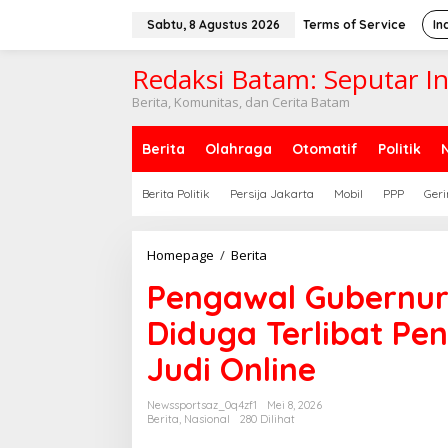
Lewati
ke
Sabtu, 8 Agustus 2026
Terms of Service
In
konten
Redaksi Batam: Seputar I
Berita, Komunitas, dan Cerita Batam
Berita
Olahraga
Otomatif
Politik
Berita Politik
Persija Jakarta
Mobil
PPP
Geri
Pengawal
Homepage
/
Berita
Gubernur
Pengawal Gubernur 
Kepri
Jadi
Diduga Terlibat Pe
Sorotan,
Diduga
Judi Online
Terlibat
Pengawalan
Sosok
Newssportsaz_0q4zf1
Mei 8, 2026
Terkait
Berita
,
Nasional
280 Dilihat
Judi