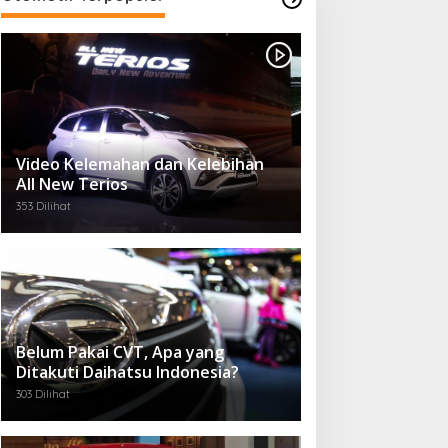
Video Kelemahan dan Kelebihan
All New Terios
353 Dilihat
Belum Pakai CVT, Apa yang
Ditakuti Daihatsu Indonesia?
303 Dilihat