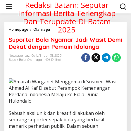
Lewati
Redaksi Batam: Seputar
ke
Informasi Berita Terlengkap
konten
Dan Terupdate Di Batam
2025
Suporter
Homepage
/
Olahraga
Bola
Suporter Bola Nyamar Jadi Wasit Demi
Nyamar
Jadi
Dekat dengan Pemain Idolanya
Wasit
Demi
Newssportsaz_0q4zf1
Juli 31, 2025
Sepak Bola
,
Olahraga
406 Dilihat
Dekat
dengan
Pemain
Idolanya
Sebuah aksi unik dan kreatif dilakukan oleh
seorang suporter sepak bola yang berhasil
menarik perhatian publik.
Dalam sebuah