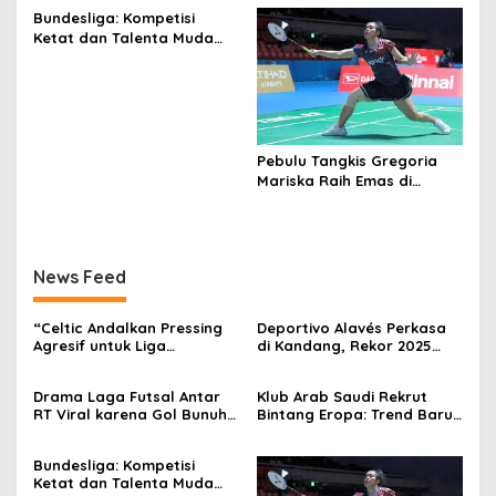
Bundesliga: Kompetisi
Ketat dan Talenta Muda
Jerman
Pebulu Tangkis Gregoria
Mariska Raih Emas di
Singapore Open 2025,
Tumbangkan Wakil Jepang
di Final Sengit
News Feed
“Celtic Andalkan Pressing
Deportivo Alavés Perkasa
Agresif untuk Liga
di Kandang, Rekor 2025
Champions 2025!”
Tetap Terjaga
Drama Laga Futsal Antar
Klub Arab Saudi Rekrut
RT Viral karena Gol Bunuh
Bintang Eropa: Trend Baru
Diri Terlucu
Sepakbola Dunia
Bundesliga: Kompetisi
Ketat dan Talenta Muda