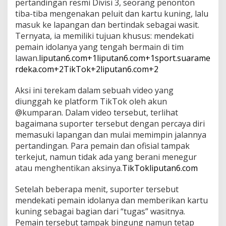
pertandingan resmi Divisi 3, seorang penonton
tiba-tiba mengenakan peluit dan kartu kuning, lalu
masuk ke lapangan dan bertindak sebagai wasit.
Ternyata, ia memiliki tujuan khusus: mendekati
pemain idolanya yang tengah bermain di tim
lawan.
liputan6.com
+1
liputan6.com
+1
sport.suarame
rdeka.com
+2
TikTok
+2
liputan6.com
+2
Aksi ini terekam dalam sebuah video yang
diunggah ke platform TikTok oleh akun
@kumparan.
Dalam video tersebut, terlihat
bagaimana suporter tersebut dengan percaya diri
memasuki lapangan dan mulai memimpin jalannya
pertandingan.
Para pemain dan ofisial tampak
terkejut, namun tidak ada yang berani menegur
atau menghentikan aksinya.
TikTok
liputan6.com
Setelah beberapa menit, suporter tersebut
mendekati pemain idolanya dan memberikan kartu
kuning sebagai bagian dari “tugas” wasitnya.
Pemain tersebut tampak bingung namun tetap