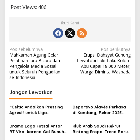
Post Views:
406
Ikuti Kami
Navigasi
Pos sebelumnya
Pos berikutnya
Mahkamah Agung Gelar
Erupsi Dahsyat Gunung
pos
Pelatihan Juru Bicara dan
Lewotobi Laki-Laki: Kolom
Pengelola Media Sosial
Abu Capai 18.000 Meter,
untuk Seluruh Pengadilan
Warga Diminta Waspada
se-Indonesia
Jangan Lewatkan
“Celtic Andalkan Pressing
Deportivo Alavés Perkasa
Agresif untuk Liga
di Kandang, Rekor 2025
Champions 2025!”
Tetap Terjaga
Drama Laga Futsal Antar
Klub Arab Saudi Rekrut
RT Viral karena Gol Bunuh
Bintang Eropa: Trend Baru
Diri Terlucu
Sepakbola Dunia