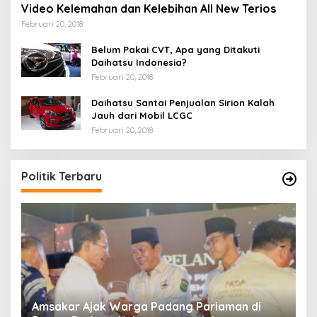
Video Kelemahan dan Kelebihan All New Terios
Februari 20, 2018
Belum Pakai CVT, Apa yang Ditakuti
Daihatsu Indonesia?
Februari 20, 2018
Daihatsu Santai Penjualan Sirion Kalah
Jauh dari Mobil LCGC
Februari 20, 2018
Politik Terbaru
Ini Dia Hubungan Partai Garuda dengan
S
Gerindra
Y