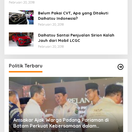
Februari 20, 2018
Belum Pakai CVT, Apa yang Ditakuti
Daihatsu Indonesia?
Februari 20, 2018
Daihatsu Santai Penjualan Sirion Kalah
Jauh dari Mobil LCGC
Februari 20, 2018
Politik Terbaru
Ini Dia Hubungan Partai Garuda dengan
S
Gerindra
Y
Di Berita, Politik
|
Februari 19, 2018
Di 