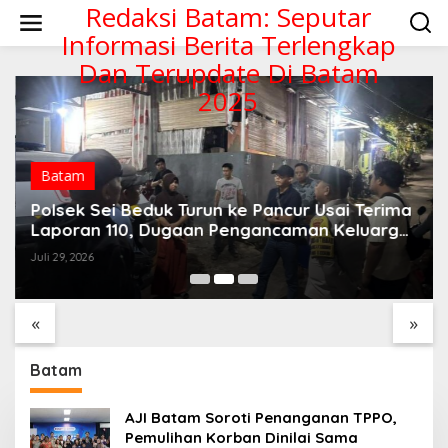
Lewati
Redaksi Batam: Seputar
ke
Informasi Berita Terlengkap
konten
Dan Terupdate Di Batam
2025
Batam
Polsek Sei Beduk Turun ke Pancur Usai Terima
Laporan 110, Dugaan Pengancaman Keluarga
Ditangani Polisi
Juli 29, 2026
Deportivo Alavés
Drama Laga Futsal
Perkasa di Kandang,
Antar RT Viral karena
Rekor 2025 Tetap
Gol Bunuh Diri Terlucu
«
»
Terjaga
Batam
AJI Batam Soroti Penanganan TPPO,
Pemulihan Korban Dinilai Sama