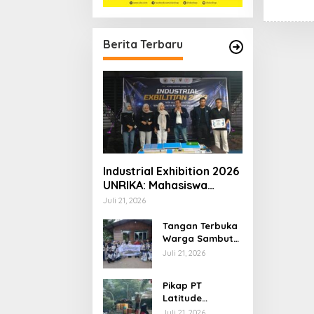
Berita Terbaru
Industrial Exhibition 2026
UNRIKA: Mahasiswa
Teknik Pamerkan Karya
Juli 21, 2026
Inovatif untuk Masa
Depan Industri
Tangan Terbuka
Warga Sambut
Mahasiswa KKN
Juli 21, 2026
STAIN Kepri di
Desa Dendun
Pikap PT
Latitude
Industries
Juli 21, 2026