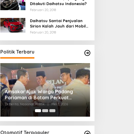
Ditakuti Daihatsu Indonesia?
Februari 20, 2018
Daihatsu Santai Penjualan
Sirion Kalah Jauh dari Mobil
LCGC
Februari 20, 2018
Politik Terbaru
Ini Dia Hubungan Partai Garuda
Strategi PPP Me
dengan Gerindra
Ganjar dan Gus Y
Di Berita, Politik
|
Februari 19, 2018
Di Berita, Politik
|
Febru
Otomotif Terpopuler