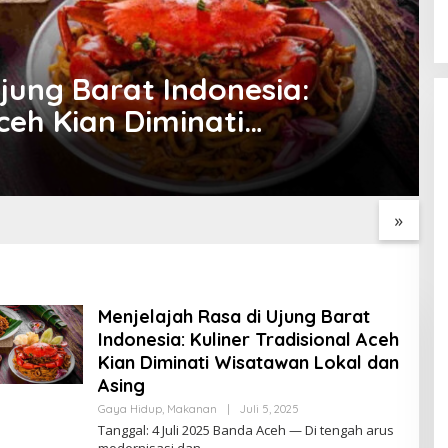
jung Barat Indonesia:
Aceh Kian Diminati
n Asing
Laga Futsal Antar
Suporter Bola Nyamar Jadi
K
al karena Gol Bunuh
Wasit Demi Dekat dengan
B
rlucu
Pemain Idolanya
S
»
Menjelajah Rasa di Ujung Barat
Indonesia: Kuliner Tradisional Aceh
Kian Diminati Wisatawan Lokal dan
Asing
Oleh
Gaya Hidup
,
Makanan
|
Juli 5, 2025
Newssportsaz_0q4zf1
Tanggal: 4 Juli 2025 Banda Aceh — Di tengah arus