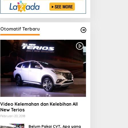
Otomatif Terbaru
lub Arab Saudi Rekrut
“Celtic Andalkan Pressing
intang Eropa: Trend Baru
Agresif untuk Liga
epakbola Dunia
Champions 2025!”
Video Kelemahan dan Kelebihan All
New Terios
Februari 20, 2018
Belum Pakai CVT, Apa yang