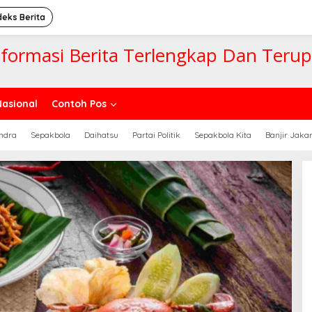
deks Berita
nformasi Berita Terlengkap Dan Teru
Nasional
Contoh Pos
ndra
Sepakbola
Daihatsu
Partai Politik
Sepakbola Kita
Banjir Jaka