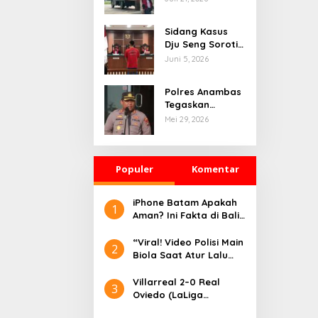
Terlihat Bolak-
balik di SPBU
Sidang Kasus
Kodim Seraya
Dju Seng Soroti
Atas, Aktivitas
Dugaan
Juni 5, 2026
Pengisian BBM
Pematangan
Jadi Perhatian
Lahan Mangrove
Polres Anambas
Tanpa Izin,
Tegaskan
Kerugian
Prosedur
Mei 29, 2026
Negara Disebut
Penegakan
Mencapai Rp23,7
Hukum Berjalan
Miliar
Sesuai Aturan,
Populer
Bantah Tudingan
Komentar
Salah Tangkap
iPhone Batam Apakah
1
Aman? Ini Fakta di Balik
Harga Murah dan
Risiko Barang BM
“Viral! Video Polisi Main
2
Biola Saat Atur Lalu
Lintas Bikin Warganet
Terharu”
Villarreal 2–0 Real
3
Oviedo (LaLiga
Jornada 1): Merah Dini