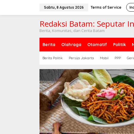
Lewati
ke
Sabtu, 8 Agustus 2026
Terms of Service
In
konten
Redaksi Batam: Seputar I
Berita, Komunitas, dan Cerita Batam
Berita
Olahraga
Otomatif
Politik
Berita Politik
Persija Jakarta
Mobil
PPP
Geri