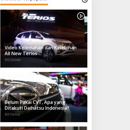
Video Kelemahan dan Kelebihan
All New Terios
353 Dilihat
Belum Pakai CVT, Apa yang
Ditakuti Daihatsu Indonesia?
303 Dilihat