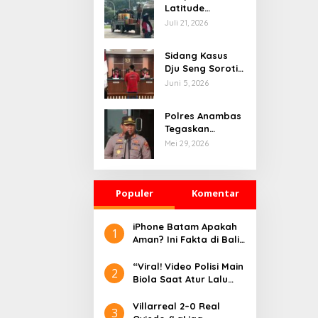
Latitude
Industries
Juli 21, 2026
Terlihat Bolak-
balik di SPBU
Sidang Kasus
Kodim Seraya
Dju Seng Soroti
Atas, Aktivitas
Dugaan
Juni 5, 2026
Pengisian BBM
Pematangan
Jadi Perhatian
Lahan Mangrove
Polres Anambas
Tanpa Izin,
Tegaskan
Kerugian
Prosedur
Mei 29, 2026
Negara Disebut
Penegakan
Mencapai Rp23,7
Hukum Berjalan
Miliar
Sesuai Aturan,
Populer
Bantah Tudingan
Komentar
Salah Tangkap
iPhone Batam Apakah
1
Aman? Ini Fakta di Balik
Harga Murah dan
Risiko Barang BM
“Viral! Video Polisi Main
2
Biola Saat Atur Lalu
Lintas Bikin Warganet
Terharu”
Villarreal 2–0 Real
3