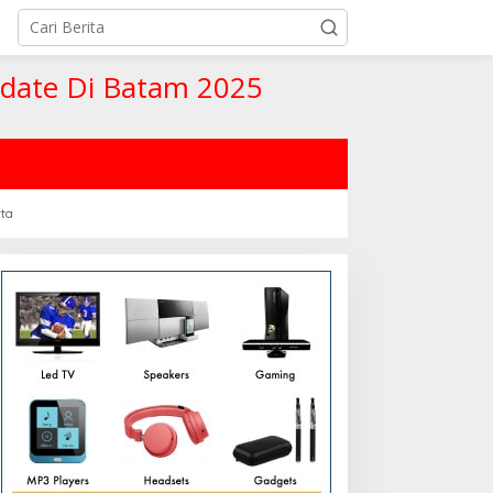
pdate Di Batam 2025
rta
lub Arab Saudi Rekrut
“Celtic Andalkan Pressing
intang Eropa: Trend Baru
Agresif untuk Liga
epakbola Dunia
Champions 2025!”