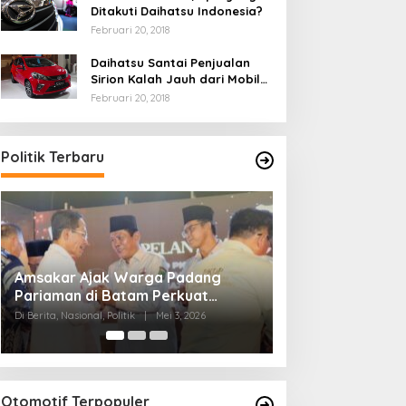
Ditakuti Daihatsu Indonesia?
Februari 20, 2018
Daihatsu Santai Penjualan
Sirion Kalah Jauh dari Mobil
LCGC
Februari 20, 2018
Politik Terbaru
Ini Dia Hubungan Partai Garuda
Strategi P
dengan Gerindra
Ganjar dan
Di Berita, Politik
|
Februari 19, 2018
Di Berita, Politik
n
Otomotif Terpopuler