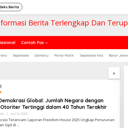
deks Berita
nformasi Berita Terlengkap Dan Teru
Nasional
Contoh Pos
ndra
Sepakbola
Daihatsu
Partai Politik
Sepakbola Kita
Banjir Jaka
Laga Futsal Antar
Suporter Bola Nyamar Jadi
K
al karena Gol Bunuh
Wasit Demi Dekat dengan
B
rlucu
Pemain Idolanya
S
»
l
 Demokrasi Global: Jumlah Negara dengan
Otoriter Tertinggi dalam 40 Tahun Terakhir
Oleh
sis
|
Juli 14, 2025
Newssportsaz_0q4zf1
krasi Terancam: Laporan Freedom House 2025 Ungkap Penurunan
n Sipil di