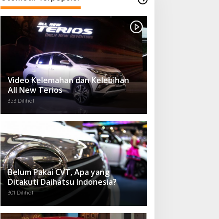
Video Kelemahan dan Kelebihan
All New Terios
353 Dilihat
Belum Pakai CVT, Apa yang
Ditakuti Daihatsu Indonesia?
301 Dilihat