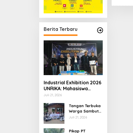
Berita Terbaru
Industrial Exhibition 2026
UNRIKA: Mahasiswa
Teknik Pamerkan Karya
Juli 21, 2026
Inovatif untuk Masa
Depan Industri
Tangan Terbuka
Warga Sambut
Mahasiswa KKN
Juli 21, 2026
STAIN Kepri di
Desa Dendun
Pikap PT