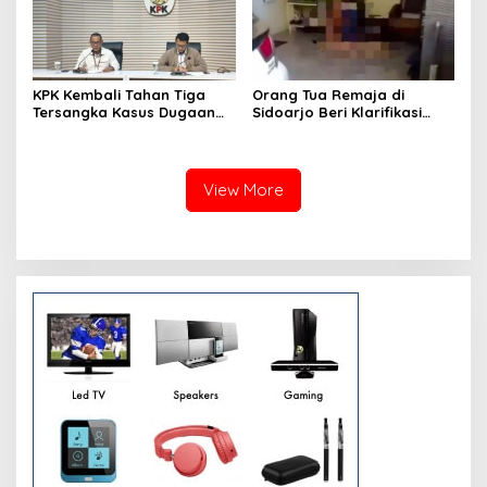
KPK Kembali Tahan Tiga
Orang Tua Remaja di
Tersangka Kasus Dugaan
Sidoarjo Beri Klarifikasi
Korupsi Dana Hibah
Terkait Video Viral Saat
Pokmas Jawa Timur
Menerima Pesanan Ojek
Online
View More