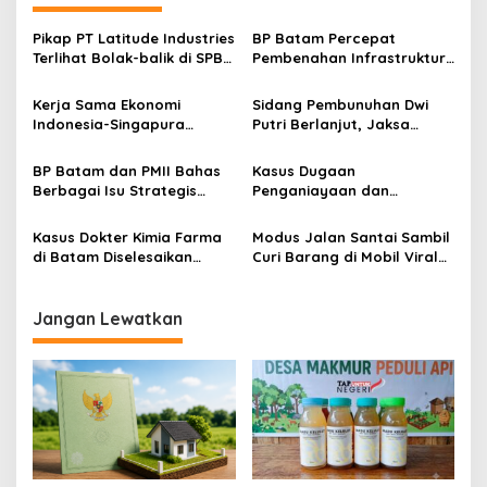
Pikap PT Latitude Industries
BP Batam Percepat
Terlihat Bolak-balik di SPBU
Pembenahan Infrastruktur
Kodim Seraya Atas,
dan Penanganan Banjir
Aktivitas Pengisian BBM
untuk Dukung Pertumbuhan
Kerja Sama Ekonomi
Sidang Pembunuhan Dwi
Jadi Perhatian
Kota
Indonesia-Singapura
Putri Berlanjut, Jaksa
Menguat, Investasi di
Hadirkan Tujuh Saksi untuk
Batam Capai US$ 5,7 Miliar
Perkuat Pembuktian
BP Batam dan PMII Bahas
Kasus Dugaan
Berbagai Isu Strategis
Penganiayaan dan
untuk Mendukung
Pengancaman oleh Oknum
Percepatan Pembangunan
Pegawai BP Batam Masuki
Kasus Dokter Kimia Farma
Modus Jalan Santai Sambil
Daerah
Tahap Lanjutan Proses
di Batam Diselesaikan
Curi Barang di Mobil Viral
Hukum
Secara Damai, Dinas
di Medsos, Polisi Tangkap
Kesehatan Pastikan Tak
Pelaku di Batam
Ada Pelanggaran
Jangan Lewatkan
Administratif