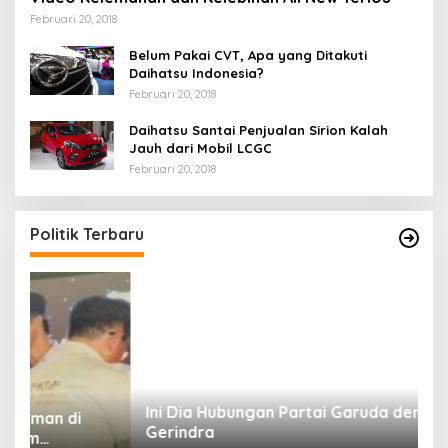
Februari 20, 2018
Belum Pakai CVT, Apa yang Ditakuti
Daihatsu Indonesia?
Februari 20, 2018
Daihatsu Santai Penjualan Sirion Kalah
Jauh dari Mobil LCGC
Februari 20, 2018
Politik Terbaru
Ini Dia Hubungan Partai Garuda dengan
S
Gerindra
Y