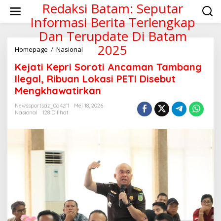
Lewati
Redaksi Batam: Seputar
ke
Informasi Berita Terlengkap
konten
Dan Terupdate Di Batam
2025
Kejati
Homepage
/
Nasional
Kepri
Kejati Kepri Soroti Ancaman Tambang
Soroti
Ancaman
Ilegal, Ribuan Lokasi PETI Disebut
Tambang
Mengkhawatirkan
Ilegal,
Ribuan
Newssportsaz_0q4zf1
Mei 18, 2026
Lokasi
Nasional
128 Dilihat
PETI
Disebut
Mengkhawatirkan