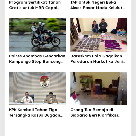
Program Sertifikat Tanah
TAP Untuk Negeri Buka
Gratis untuk MBR Capai
Akses Pasar Madu Kelulut
Kemajuan, Puluhan Ribu
UMKM Muara Lesan, Produk
Dokumen Rampung dalam
Lokal Makin Dikenal
Sebulan
Polres Anambas Gencarkan
Bareskrim Polri Gagalkan
Kampanye Stop Bonceng
Peredaran Narkotika Jenis
Tiga, Tekankan
Sabu dan Ekstasi di
Keselamatan Pengendara
Pekanbaru, Dua Orang
di Jalan
Ditangkap
KPK Kembali Tahan Tiga
Orang Tua Remaja di
Tersangka Kasus Dugaan
Sidoarjo Beri Klarifikasi
Korupsi Dana Hibah
Terkait Video Viral Saat
Pokmas Jawa Timur
Menerima Pesanan Ojek
Online