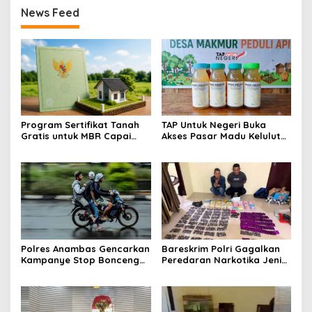
News Feed
Program Sertifikat Tanah
TAP Untuk Negeri Buka
Gratis untuk MBR Capai
Akses Pasar Madu Kelulut
Kemajuan, Puluhan Ribu
UMKM Muara Lesan, Produk
Dokumen Rampung dalam
Lokal Makin Dikenal
Sebulan
Polres Anambas Gencarkan
Bareskrim Polri Gagalkan
Kampanye Stop Bonceng
Peredaran Narkotika Jenis
Tiga, Tekankan
Sabu dan Ekstasi di
Keselamatan Pengendara
Pekanbaru, Dua Orang
di Jalan
Ditangkap