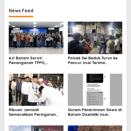
News Feed
AJI Batam Soroti
Polsek Sei Beduk Turun ke
Penanganan TPPO,
Pancur Usai Terima
Pemulihan Korban Dinilai
Laporan 110, Dugaan
Sama Pentingnya dengan
Pengancaman Keluarga
Penegakan Hukum
Ditangani Polisi
Ribuan Jemaah
Sistem Penerimaan Siswa di
Semarakkan Peringatan
Batam Diselidiki Usai
Tahun Baru Islam di Masjid
Dugaan Kebocoran Ribuan
Agung Batam
Dokumen