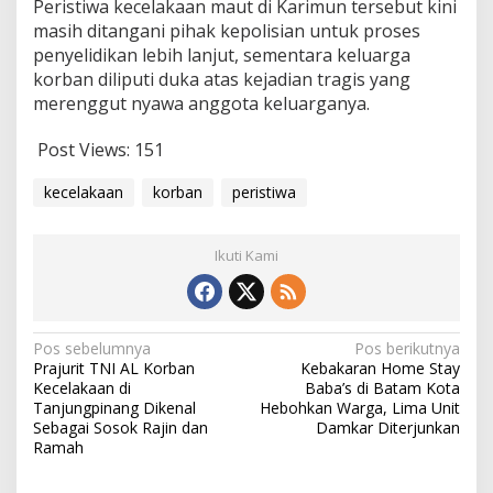
Peristiwa kecelakaan maut di Karimun tersebut kini
masih ditangani pihak kepolisian untuk proses
penyelidikan lebih lanjut, sementara keluarga
korban diliputi duka atas kejadian tragis yang
merenggut nyawa anggota keluarganya.
Post Views:
151
kecelakaan
korban
peristiwa
Ikuti Kami
Navigasi
Pos sebelumnya
Pos berikutnya
Prajurit TNI AL Korban
Kebakaran Home Stay
pos
Kecelakaan di
Baba’s di Batam Kota
Tanjungpinang Dikenal
Hebohkan Warga, Lima Unit
Sebagai Sosok Rajin dan
Damkar Diterjunkan
Ramah