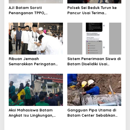
AJI Batam Soroti
Polsek Sei Beduk Turun ke
Penanganan TPPO,
Pancur Usai Terima
Pemulihan Korban Dinilai
Laporan 110, Dugaan
Sama Pentingnya dengan
Pengancaman Keluarga
Penegakan Hukum
Ditangani Polisi
Ribuan Jemaah
Sistem Penerimaan Siswa di
Semarakkan Peringatan
Batam Diselidiki Usai
Tahun Baru Islam di Masjid
Dugaan Kebocoran Ribuan
Agung Batam
Dokumen
Aksi Mahasiswa Batam
Gangguan Pipa Utama di
Angkat Isu Lingkungan,
Batam Center Sebabkan
Soroti Banjir hingga
Distribusi Air Terganggu
Reklamasi
Hingga 12 Jam