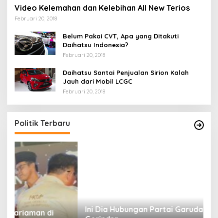
Video Kelemahan dan Kelebihan All New Terios
Februari 20, 2018
Belum Pakai CVT, Apa yang Ditakuti
Daihatsu Indonesia?
Februari 20, 2018
Daihatsu Santai Penjualan Sirion Kalah
Jauh dari Mobil LCGC
Februari 20, 2018
Politik Terbaru
Ini Dia Hubungan Partai Garuda dengan
S