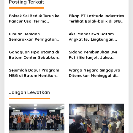
Posting Terkait
Polsek Sei Beduk Turun ke
Pikap PT Latitude Industries
Pancur Usai Terima
Terlihat Bolak-balik di SPBU
Laporan 110, Dugaan
Kodim Seraya Atas,
Pengancaman Keluarga
Aktivitas Pengisian BBM
Ribuan Jemaah
Aksi Mahasiswa Batam
Ditangani Polisi
Jadi Perhatian
Semarakkan Peringatan
Angkat Isu Lingkungan,
Tahun Baru Islam di Masjid
Soroti Banjir hingga
Agung Batam
Reklamasi
Gangguan Pipa Utama di
Sidang Pembunuhan Dwi
Batam Center Sebabkan
Putri Berlanjut, Jaksa
Distribusi Air Terganggu
Hadirkan Tujuh Saksi untuk
Hingga 12 Jam
Perkuat Pembuktian
Sejumlah Dapur Program
Warga Negara Singapura
MBG di Batam Hentikan
Ditemukan Meninggal di
Operasional, Persoalan
Apartemen Batam, Polisi
Pendanaan Jadi Sorotan
Dalami Riwayat Kesehatan
Korban
Jangan Lewatkan