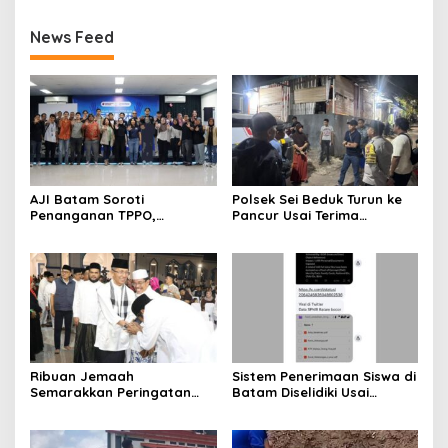
News Feed
AJI Batam Soroti
Polsek Sei Beduk Turun ke
Penanganan TPPO,
Pancur Usai Terima
Pemulihan Korban Dinilai
Laporan 110, Dugaan
Sama Pentingnya dengan
Pengancaman Keluarga
Penegakan Hukum
Ditangani Polisi
Ribuan Jemaah
Sistem Penerimaan Siswa di
Semarakkan Peringatan
Batam Diselidiki Usai
Tahun Baru Islam di Masjid
Dugaan Kebocoran Ribuan
Agung Batam
Dokumen