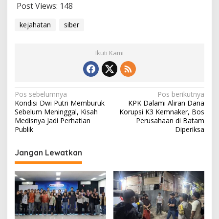
Post Views:
148
kejahatan
siber
Ikuti Kami
Navigasi
Pos sebelumnya
Pos berikutnya
Kondisi Dwi Putri Memburuk
KPK Dalami Aliran Dana
pos
Sebelum Meninggal, Kisah
Korupsi K3 Kemnaker, Bos
Medisnya Jadi Perhatian
Perusahaan di Batam
Publik
Diperiksa
Jangan Lewatkan