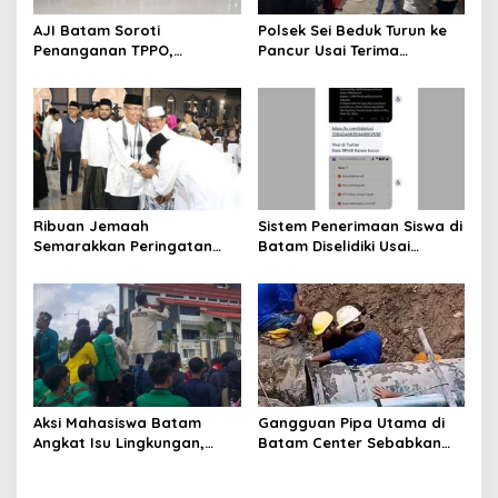
AJI Batam Soroti
Polsek Sei Beduk Turun ke
Penanganan TPPO,
Pancur Usai Terima
Pemulihan Korban Dinilai
Laporan 110, Dugaan
Sama Pentingnya dengan
Pengancaman Keluarga
Penegakan Hukum
Ditangani Polisi
Ribuan Jemaah
Sistem Penerimaan Siswa di
Semarakkan Peringatan
Batam Diselidiki Usai
Tahun Baru Islam di Masjid
Dugaan Kebocoran Ribuan
Agung Batam
Dokumen
Aksi Mahasiswa Batam
Gangguan Pipa Utama di
Angkat Isu Lingkungan,
Batam Center Sebabkan
Soroti Banjir hingga
Distribusi Air Terganggu
Reklamasi
Hingga 12 Jam