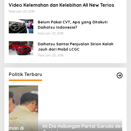
Video Kelemahan dan Kelebihan All New Terios
Februari 20, 2018
Belum Pakai CVT, Apa yang Ditakuti
Daihatsu Indonesia?
Februari 20, 2018
Daihatsu Santai Penjualan Sirion Kalah
Jauh dari Mobil LCGC
Februari 20, 2018
Politik Terbaru
Ini Dia Hubungan Partai Garuda dengan
S