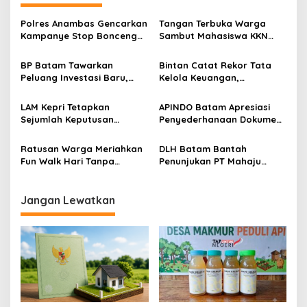
Polres Anambas Gencarkan
Tangan Terbuka Warga
Kampanye Stop Bonceng
Sambut Mahasiswa KKN
Tiga, Tekankan
STAIN Kepri di Desa Dendun
Keselamatan Pengendara
BP Batam Tawarkan
Bintan Catat Rekor Tata
di Jalan
Peluang Investasi Baru,
Kelola Keuangan,
Bakrie Group Jajaki
Pertahankan Opini WTP
Pengembangan Proyek
Selama 15 Tahun Berturut-
LAM Kepri Tetapkan
APINDO Batam Apresiasi
Strategis di Batam
turut
Sejumlah Keputusan
Penyederhanaan Dokumen
Strategis, Atur Ketertiban
PPFTZ, Pelaku Usaha Nilai
Sosial hingga Penegakan
Proses Logistik Semakin
Ratusan Warga Meriahkan
DLH Batam Bantah
Hukum Adat
Efisien
Fun Walk Hari Tanpa
Penunjukan PT Mahaju
Tembakau Sedunia di
Langgeng Jaya untuk
Batam, Kampanyekan
Penarikan Retribusi
Gaya Hidup Sehat
Sampah Permukiman
Jangan Lewatkan