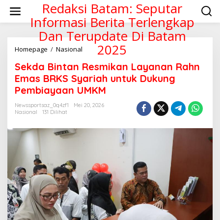
Lewati
Redaksi Batam: Seputar
ke
Informasi Berita Terlengkap
konten
Dan Terupdate Di Batam
2025
Sekda
Homepage
/
Nasional
Bintan
Sekda Bintan Resmikan Layanan Rahn
Resmikan
Layanan
Emas BRKS Syariah untuk Dukung
Rahn
Pembiayaan UMKM
Emas
BRKS
Newssportsaz_0q4zf1
Mei 20, 2026
Syariah
Nasional
131 Dilihat
untuk
Dukung
Pembiayaan
UMKM