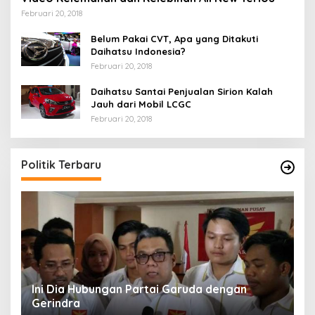
Februari 20, 2018
Belum Pakai CVT, Apa yang Ditakuti
Daihatsu Indonesia?
Februari 20, 2018
Daihatsu Santai Penjualan Sirion Kalah
Jauh dari Mobil LCGC
Februari 20, 2018
Politik Terbaru
Ini Dia Hubungan Partai Garuda dengan
S
Gerindra
Y