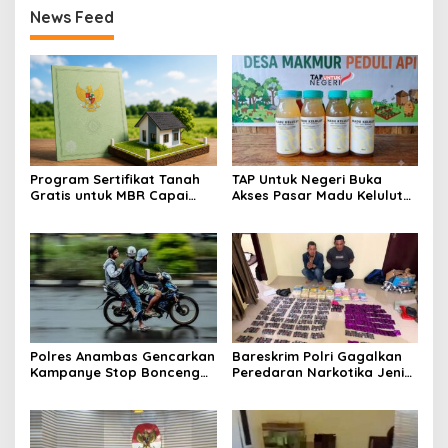
News Feed
Program Sertifikat Tanah
TAP Untuk Negeri Buka
Gratis untuk MBR Capai
Akses Pasar Madu Kelulut
Kemajuan, Puluhan Ribu
UMKM Muara Lesan, Produk
Dokumen Rampung dalam
Lokal Makin Dikenal
Sebulan
Polres Anambas Gencarkan
Bareskrim Polri Gagalkan
Kampanye Stop Bonceng
Peredaran Narkotika Jenis
Tiga, Tekankan
Sabu dan Ekstasi di
Keselamatan Pengendara
Pekanbaru, Dua Orang
di Jalan
Ditangkap