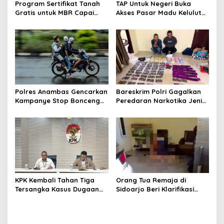
Program Sertifikat Tanah
TAP Untuk Negeri Buka
Gratis untuk MBR Capai
Akses Pasar Madu Kelulut
Kemajuan, Puluhan Ribu
UMKM Muara Lesan, Produk
Dokumen Rampung dalam
Lokal Makin Dikenal
Sebulan
Polres Anambas Gencarkan
Bareskrim Polri Gagalkan
Kampanye Stop Bonceng
Peredaran Narkotika Jenis
Tiga, Tekankan
Sabu dan Ekstasi di
Keselamatan Pengendara
Pekanbaru, Dua Orang
di Jalan
Ditangkap
KPK Kembali Tahan Tiga
Orang Tua Remaja di
Tersangka Kasus Dugaan
Sidoarjo Beri Klarifikasi
Korupsi Dana Hibah
Terkait Video Viral Saat
Pokmas Jawa Timur
Menerima Pesanan Ojek
Online