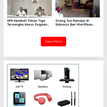
KPK Kembali Tahan Tiga
Orang Tua Remaja di
Tersangka Kasus Dugaan
Sidoarjo Beri Klarifikasi
Korupsi Dana Hibah
Terkait Video Viral Saat
Pokmas Jawa Timur
Menerima Pesanan Ojek
Online
View More