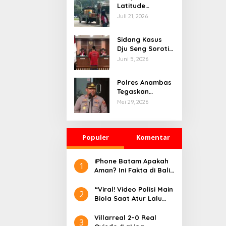
Latitude
Industries
Juli 21, 2026
Terlihat Bolak-
balik di SPBU
Sidang Kasus
Kodim Seraya
Dju Seng Soroti
Atas, Aktivitas
Dugaan
Juni 5, 2026
Pengisian BBM
Pematangan
Jadi Perhatian
Lahan Mangrove
Polres Anambas
Tanpa Izin,
Tegaskan
Kerugian
Prosedur
Mei 29, 2026
Negara Disebut
Penegakan
Mencapai Rp23,7
Hukum Berjalan
Miliar
Sesuai Aturan,
Populer
Bantah Tudingan
Komentar
Salah Tangkap
iPhone Batam Apakah
1
Aman? Ini Fakta di Balik
Harga Murah dan
Risiko Barang BM
“Viral! Video Polisi Main
2
Biola Saat Atur Lalu
Lintas Bikin Warganet
Terharu”
Villarreal 2–0 Real
3