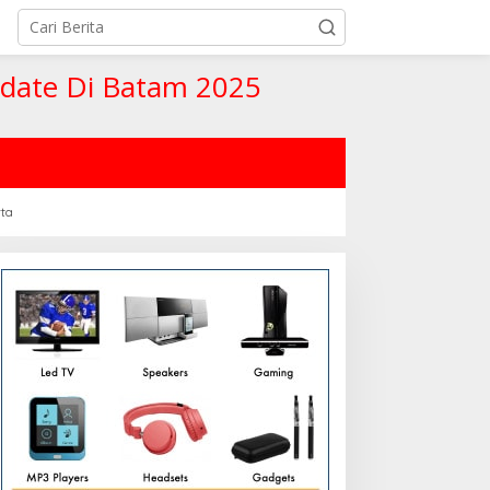
pdate Di Batam 2025
rta
lub Arab Saudi Rekrut
“Celtic Andalkan Pressing
intang Eropa: Trend Baru
Agresif untuk Liga
epakbola Dunia
Champions 2025!”