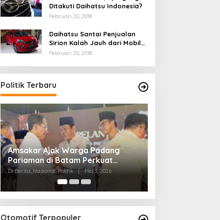
Ditakuti Daihatsu Indonesia?
Februari 20, 2018
Daihatsu Santai Penjualan
Sirion Kalah Jauh dari Mobil
LCGC
Februari 20, 2018
Politik Terbaru
Ini Dia Hubungan Partai Garuda
Strategi PP
dengan Gerindra
Ganjar dan G
Di Berita, Politik
|
Februari 19, 2018
Di Berita, Politik
|
Otomotif Terpopuler