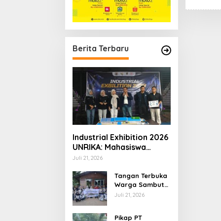
Berita Terbaru
Industrial Exhibition 2026
UNRIKA: Mahasiswa
Teknik Pamerkan Karya
Juli 21, 2026
Inovatif untuk Masa
Depan Industri
Tangan Terbuka
Warga Sambut
Mahasiswa KKN
Juli 21, 2026
STAIN Kepri di
Desa Dendun
Pikap PT