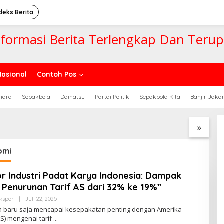
deks Berita
nformasi Berita Terlengkap Dan Teru
Nasional
Contoh Pos
ndra
Sepakbola
Daihatsu
Partai Politik
Sepakbola Kita
Banjir Jaka
Laga Futsal Antar
Suporter Bola Nyamar Jadi
K
al karena Gol Bunuh
Wasit Demi Dekat dengan
B
rlucu
Pemain Idolanya
S
»
omi
r Industri Padat Karya Indonesia: Dampak
f Penurunan Tarif AS dari 32% ke 19%”
Oleh
kspor
|
Juli 22, 2025
Newssportsaz_0q4zf1
a baru saja mencapai kesepakatan penting dengan Amerika
AS) mengenai tarif