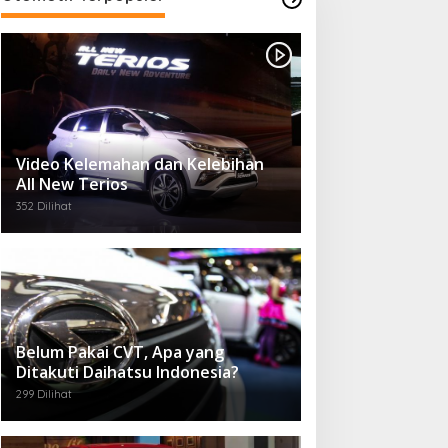
Video Kelemahan dan Kelebihan
All New Terios
352 Dilihat
Belum Pakai CVT, Apa yang
Ditakuti Daihatsu Indonesia?
299 Dilihat